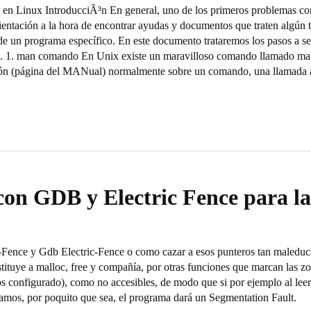
 Linux IntroducciÃ³n En general, uno de los primeros problemas con 
ientación a la hora de encontrar ayudas y documentos que traten algún 
e un programa específico. En este documento trataremos los pasos a seg
. 1. man comando En Unix existe un maravilloso comando llamado man
n (página del MANual) normalmente sobre un comando, una llamada al
on GDB y Electric Fence para l
-Fence y Gdb Electric-Fence o como cazar a esos punteros tan maleduca
stituye a malloc, free y compañía, por otras funciones que marcan las 
os configurado), como no accesibles, de modo que si por ejemplo al leer
asamos, por poquito que sea, el programa dará un Segmentation Fault.