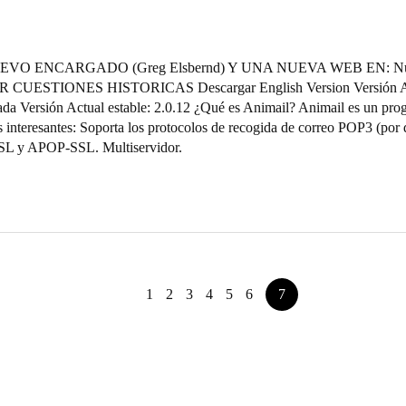
VO ENCARGADO (Greg Elsbernd) Y UNA NUEVA WEB EN: Nul
CUESTIONES HISTORICAS Descargar English Version Versión Act
ada Versión Actual estable: 2.0.12 ¿Qué es Animail? Animail es un pro
 interesantes: Soporta los protocolos de recogida de correo POP3 (po
 y APOP-SSL. Multiservidor.
1
2
3
4
5
6
7