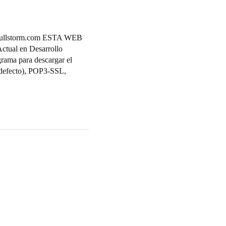
lstorm.com ESTA WEB
ual en Desarrollo
grama para descargar el
r defecto), POP3-SSL,